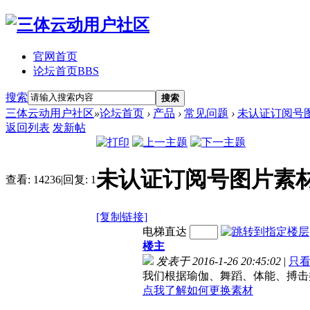
官网首页
论坛首页
BBS
搜索
搜索
三体云动用户社区
»
论坛首页
›
产品
›
常见问题
›
未认证订阅号
返回列表
发新帖
未认证订阅号图片素
查看:
14236
|
回复:
1
[复制链接]
电梯直达
楼主
发表于 2016-1-26 20:45:02
|
只
我们根据瑜伽、舞蹈、体能、搏击
点我了解如何更换素材