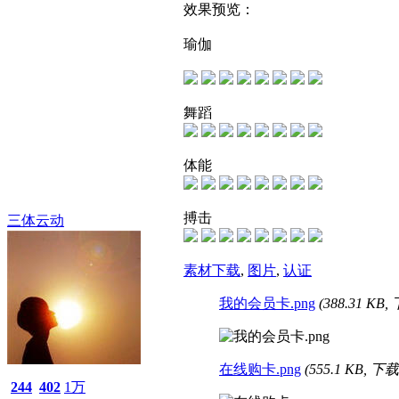
效果预览：
瑜伽
舞蹈
体能
搏击
三体云动
素材下载
,
图片
,
认证
我的会员卡.png
(388.31 KB
在线购卡.png
(555.1 KB, 下
244
402
1万