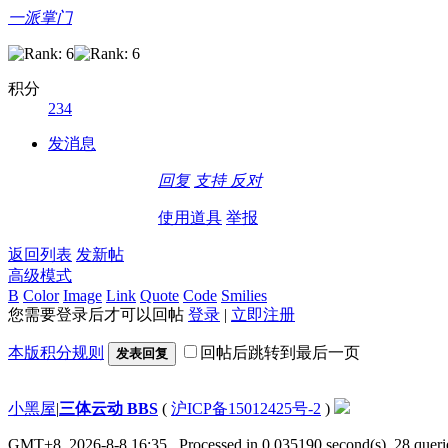
一派掌门
积分
234
发消息
回复
支持
反对
使用道具
举报
返回列表
发新帖
高级模式
B
Color
Image
Link
Quote
Code
Smilies
您需要登录后才可以回帖
登录
|
立即注册
本版积分规则
回帖后跳转到最后一页
发表回复
小黑屋
|
三体云动 BBS
(
沪ICP备15012425号-2
)
GMT+8, 2026-8-8 16:35
, Processed in 0.035190 second(s), 28 querie