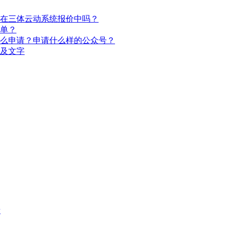
在三体云动系统报价中吗？
单？
么申请？申请什么样的公众号？
及文字
者