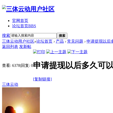
官网首页
论坛首页
BBS
搜索
搜索
三体云动用户社区
»
论坛首页
›
产品
›
常见问题
›
申请提现以后
返回列表
发新帖
申请提现以后多久可
查看:
6378
|
回复:
0
[复制链接]
三体云动