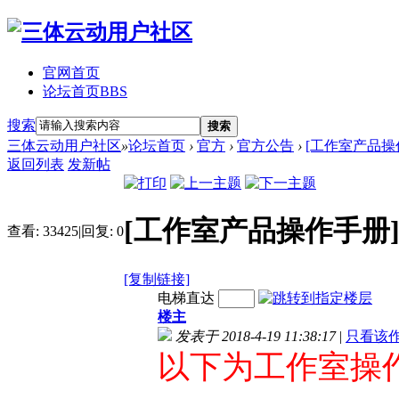
官网首页
论坛首页
BBS
搜索
搜索
三体云动用户社区
»
论坛首页
›
官方
›
官方公告
›
[工作室产品操
返回列表
发新帖
[工作室产品操作手册
查看:
33425
|
回复:
0
[复制链接]
电梯直达
楼主
发表于 2018-4-19 11:38:17
|
只看该
以下为工作室操