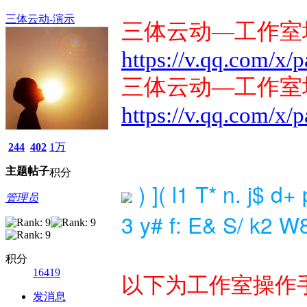
三体云动-演示
三体云动—工作室
https://v.qq.com/x
三体云动—工作室
https://v.qq.com/x/
244
402
1万
主题
帖子
积分
) ]( l1 T* n. j$ d+ 
管理员
3 y# f: E& S/ k2 W8
积分
16419
以下为工作室操作
发消息