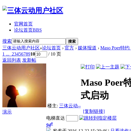
官网首页
论坛首页
BBS
搜索
搜索
三体云动用户社区
»
论坛首页
›
官方
›
媒体报道
›
Maso Poer
1 ...
2
3
4
5
6
7
8
9
10
/ 10 页
返回列表
发新帖
Maso Po
式启动
楼主:
三体云动--
[复制链接]
演示
电梯直达
#
94
发表于 2016-12-22 15:20:46
|
只看该作