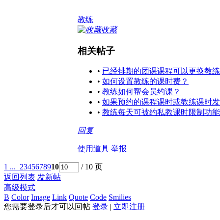
教练
收藏
相关帖子
•
已经排期的团课课程可以更换教练
•
如何设置教练的课时费？
•
教练如何帮会员约课？
•
如果预约的课程课时或教练课时
•
教练每天可被约私教课时限制功能
回复
使用道具
举报
1 ...
2
3
4
5
6
7
8
9
10
/ 10 页
返回列表
发新帖
高级模式
B
Color
Image
Link
Quote
Code
Smilies
您需要登录后才可以回帖
登录
|
立即注册