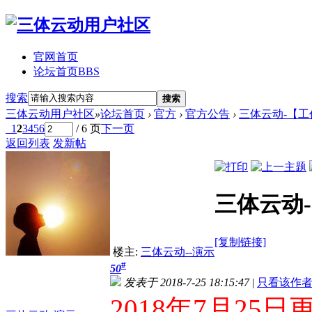
官网首页
论坛首页
BBS
搜索
搜索
三体云动用户社区
»
论坛首页
›
官方
›
官方公告
›
三体云动-【
1
2
3
4
5
6
/ 6 页
下一页
返回列表
发新帖
三体云动
[复制链接]
楼主:
三体云动--演示
#
50
发表于 2018-7-25 18:15:47
|
只看该作
2018年7月25日