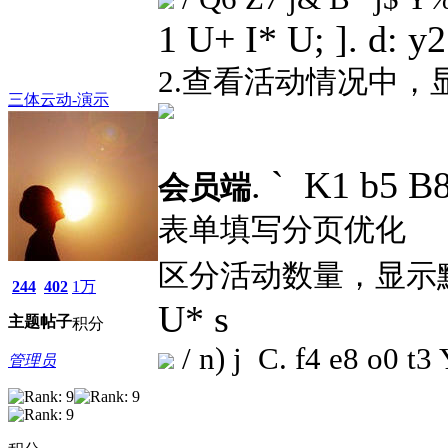
1 U+ I* U; ]. d: y2
2.
查看活动情况中，
三体云动-演示
. ` K1 b5 B8
会员端
表单填写分页优化
区分活动数量，显示
244
402
1万
U* s
主题
帖子
积分
/ n) j C. f4 e8 o0 t3
管理员