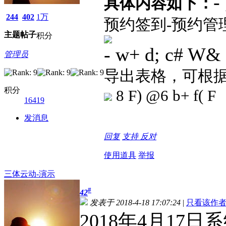
-
具体内容如下：
244
402
1万
预约签到-预约管
主题
帖子
积分
- w+ d; c# W& 
管理员
导出表格，可根
积分
8 F) @6 b+ f( F
16419
发消息
回复
支持
反对
使用道具
举报
三体云动-演示
#
42
发表于 2018-4-18 17:07:24
|
只看该作
2018年4月17