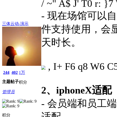
/ ~" A$ J' T0 r: }
- 现在场馆可以
三体云动-演示
件支持使用，会
天时长。
, I+ F6 q8 W6 C
244
402
1万
主题
帖子
积分
2、iphoneX适配
管理员
- 会员端和员工端
适配
积分