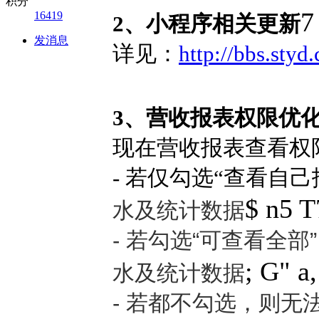
积分
7
16419
2、小程序相关更新
发消息
详见：
http://bbs.sty
3、营收报表权限优
现在营收报表查看权
- 若仅勾选“查看自己
$ n5 T
水及统计数
据
-
若勾选“
可查看全部
; G" a,
水及统计数据
- 若都不勾选，则无