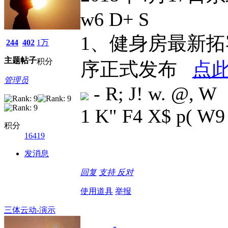
w6 D+ S
1、健身房最新
244
402
1万
主题
帖子
积分
序正式发布
点
管理员
- R; J! w. @, W
1 K" F4 X$ p( W9
积分
16419
发消息
回复
支持
反对
使用道具
举报
三体云动-演示