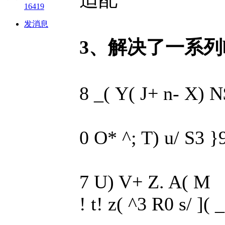
16419
发消息
3、解决了一系列
8 _( Y( J+ n- X) 
0 O* ^; T) u/ S3 }
7 U) V+ Z. A( M
! t! z( ^3 R0 s/ ]( _