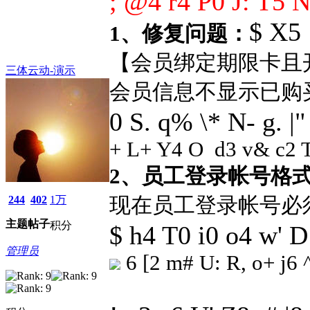
; @4 r4 P0 J: T5 N
$ X5 
1、修复问题：
【
会员绑定期限卡且
三体云动-演示
会员信息不显示已购
0 S. q% \* N- g. |"
+ L+ Y4 O d3 v& c2 T
2、员工登录帐号格
现在员工登录帐号必
244
402
1万
主题
帖子
积分
$ h4 T0 i0 o4 w' D
管理员
6 [2 m# U: R, o+ j6