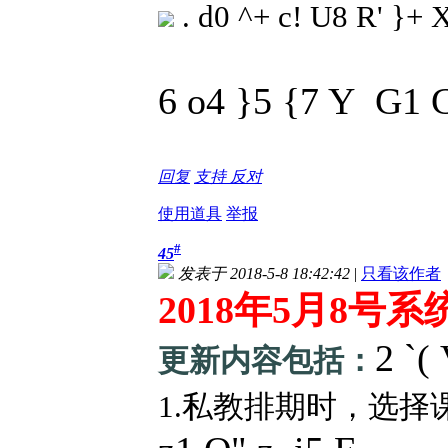
. d0 ^+ c! U8 R' }+ 
6 o4 }5 {7 Y G1 G
回复
支持
反对
使用道具
举报
#
45
发表于 2018-5-8 18:42:42
|
只看该作者
2018年5月8号
2 `(
更新内容包括：
1.私教排期时，选