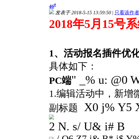
#
46
发表于 2018-5-15 13:59:50
|
只看该作
2018年5月15
1、活动报名插件优
具体如下：
" _% u: @0 W
PC端
1.编辑活动中，新
X0 j% Y5 X
副标题
2 N. s/ U& i# B
/ Q6 Z7 j& B* j$ Y