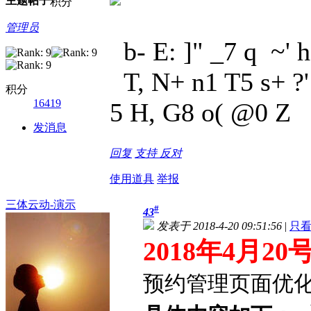
主题
帖子
积分
管理员
b- E: ]" _7 q ~' h
T, N+ n1 T5 s+ ?' 
积分
16419
5 H, G8 o( @0 Z
发消息
回复
支持
反对
使用道具
举报
三体云动-演示
#
43
发表于 2018-4-20 09:51:56
|
只
2018年4月2
预约管理页面优