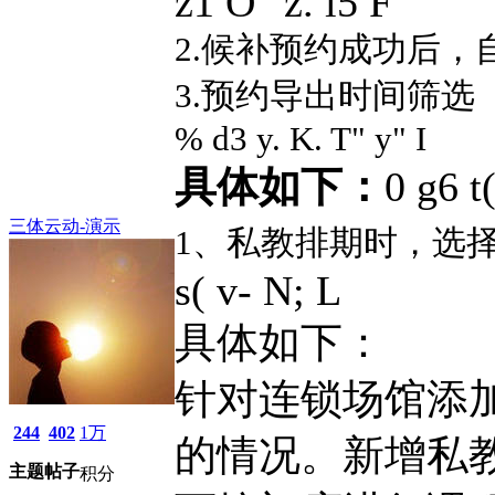
z1 O" z. i5 F
2.候补预约成功后，
3.预约导出时间筛选
% d3 y. K. T" y" I
具体如下：
0 g6 t(
三体云动-演示
1、私教排期时，选
s( v- N; L
具体如下：
针对连锁场馆添
244
402
1万
的情况。新增私
主题
帖子
积分