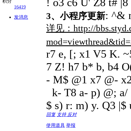
! o3 c6 U' Z8 t# |
积分
16419
: ^& 
3、小程序更新
发消息
详见：
http://bbs.styd
mod=viewthread&tid
r7 e, [; x1 V5 K. ~
7 Z! h7 b* b, b4 O
- M$ @1 x7 @- x2
k- T8 a- p) @; a/ 
$ s) r: m) y. Q3 |$ 
回复
支持
反对
使用道具
举报