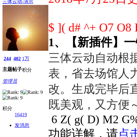
三体云动-演示
$ ]( d# ^+ O7 O8 
1、【新插件】
三体云动自动根
244
402
1万
主题
帖子
表，省去场馆人
积分
管理员
改。生成完毕后
既美观，又方便
积分
16419
6 Z( g( D) M2 G
发消息
功能详解，请
点