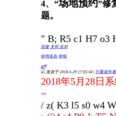
场地预约
4、“
”
修复
题。
" B; R5 c1 H7 o3 
回复
支持
反对
使用道具
举报
#
47
发表于 2018-5-29 17:05:44
|
只看该作
2018年5月28
~
/ z( K3 l5 s0 w4 