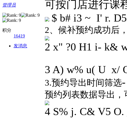
可按门店进行课
管理员
$ b# i3 ~ I' r. D
2、候补预约成功后
积分
16419
2 x" ?0 H1 i- k& w
发消息
3 A) w% u( U x/ 
-
3.预约导出时间筛选
预约列表数据导出，
4 S% j. C& V5 O. 