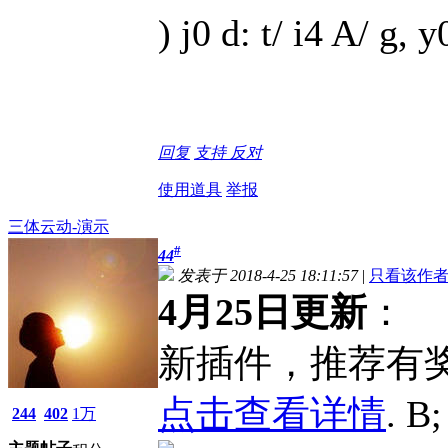
) j0 d: t/ i4 A/ g, 
回复
支持
反对
使用道具
举报
三体云动-演示
#
44
发表于 2018-4-25 18:11:57
|
只看该作
4月25日更新
：
新插件，推荐有
点击查看详情
. B
244
402
1万